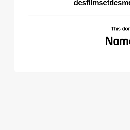
desfilmsetdesm
This do