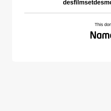
desfilmsetdesm
This do