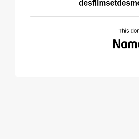
desfilmsetdesm
This do